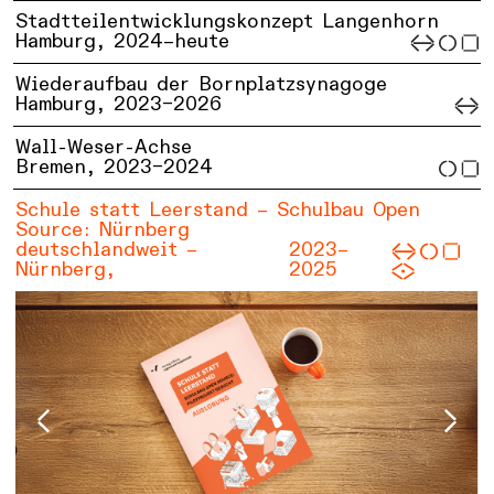
Stadtteilentwicklungskonzept Langenhorn
Hamburg,
2024–heute
Wiederaufbau der Bornplatzsynagoge
Hamburg,
2023–2026
Wall-Weser-Achse
Bremen,
2023–2024
Schule statt Leerstand – Schulbau Open
Source: Nürnberg
deutschlandweit –
2023–
Nürnberg,
2025